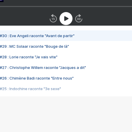
#30 : Eve Angeli raconte "Avant de partir"
#29 : MC Solaar raconte "Bouge de là"
28 : Lorie raconte "Je vais vite"
#27 : Christophe Willem raconte "Jacques a dit"
#26 : Chimène Badi raconte "Entre nous"
#25 : Indochine raconte "3e sexe"
#24 : Zaho raconte "C'est chelou"
#23 : Patrick Bruel raconte "Au café des délices"
#22 : Kyo raconte "Le chemin"
#21 : Nolwenn Leroy raconte "Cassé"