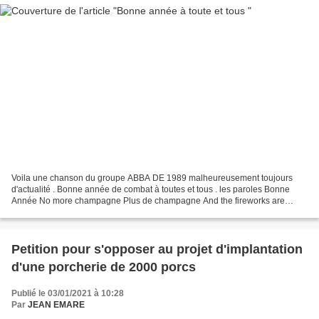
Voila une chanson du groupe ABBA DE 1989 malheureusement toujours
d'actualité . Bonne année de combat à toutes et tous . les paroles Bonne
Année No more champagne Plus de champagne And the fireworks are
through Et les feux d'artifices sont tirés Here...
Petition pour s'opposer au projet d'implantation
d'une porcherie de 2000 porcs
Publié le 03/01/2021 à 10:28
Par
JEAN EMARE